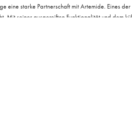
ge eine starke Partnerschaft mit Artemide. Eines der
t. Mit seiner ausgereiften Funktionalität und dem k
nd steht durch minimalistische Präsenz und eine mei
anz geschlossene Ringe mit glei­chem Durchmesser au
r leichten Magnesiumlegierung und unterstützt die z
etrieb jederzeit mit einem einfachen Handgriff ber
Dimmer ermöglichen dabei eine stets individuell ange
 Gelenke her, die wie alle optoelektronischen Kompon
eint technologisches Know-how, Präzision, Lichtqual