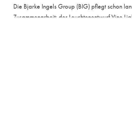
Die Bjarke Ingels Group (BIG) pflegt schon lan
Zusammenarbeit: der Leuchten­entwurf Vine Ligh
Ikonen wie Tolomeo, Demetra oder Tizio an – u
ganz neue Generation des Arbeitslichts.
Der Leuchtenkopf und der Fuß sind als nicht g
Gegengewicht dient. Der Kopf besteht aus eine
Material sich kaum erwärmt, kann er auch im B
entwickelte Linse und ein integrierter Touch-
Bewegungsfreiheit stellt Vine Light über zwei
eingeschlossen sind.
Das klare Design mit nur 16 mm Durchmesser ver