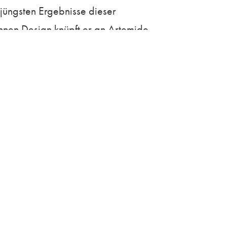
 jüngsten Ergebnisse dieser
ühnen Design knüpft er an Artemide-
sterhafte Performance doch für eine
sgebildet, wobei der Fuß als statisches
uverlässige Standfestigkeit. Weil das
ührt und geschwenkt werden. Die eigens
passte Ausleuchtung. Ihre maximale
en­ten unsichtbar im Leuchtenkörper
ität und zeitlose Gestaltung. Vine Light