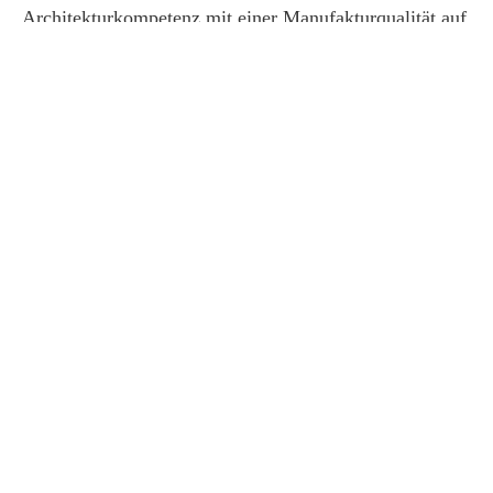
Architekturkompetenz mit einer Manufakturqualität auf
höchstem Niveau und unterstreicht diesen
Führungsanspruch mit dem Marken-Claim „Leading
Designs for Architecture“.