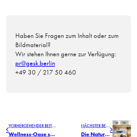
Haben Sie Fragen zum Inhalt oder zum
Bildmaterial?
Wir stehen Ihnen gerne zur Verfügung:
pr@gesk.berlin
+49 30 / 217 50 460
V
ORHERGEHENDER BEITRAG
N
ÄCHSTER BEITRAG
Wellness-Oase statt Badezimmer: die Echtholzdielen von mafi im Bad
Die Natur zu Hause erleben – mit den Echtholzdielen von mafi für Boden und Wand