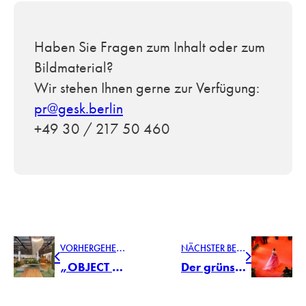
Haben Sie Fragen zum Inhalt oder zum
Bildmaterial?
Wir stehen Ihnen gerne zur Verfügung:
pr@gesk.berlin
+49 30 / 217 50 460
V
ORHERGEHENDER BEITRAG
N
ÄCHSTER BEITRAG
„OBJECT CARPET x Ippolito Fleitz Group“ im Schwedischen Steuerbüro SKATTEVERKET
Der grünste Rote Teppich der Welt: OBJECT CARPET auf der Berlinale 2023