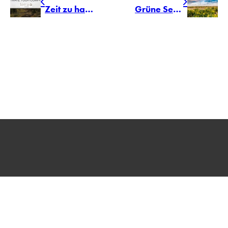
Zeit zu handeln: „ACTIVATE your company“ – Aufbruch in ein verantwortungsvolles, neues Unternehmertum
Grüne Segel setzen: Das Terra Institute am CSR-Tag 2020
AGENTUR
PRESSELOUNGE
BILDDATENBANK