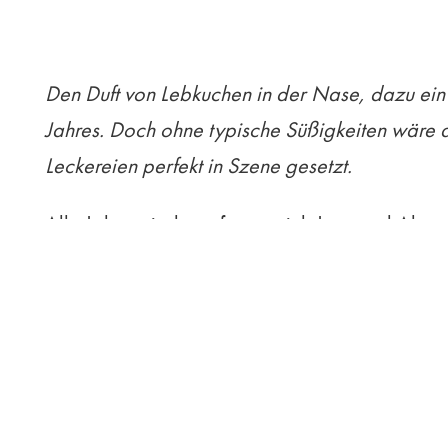
Den Duft von Lebkuchen in der Nase, dazu ein 
Jahres. Doch ohne typische Süßigkeiten wäre 
Leckereien perfekt in Szene gesetzt.
Alle Jahre wieder erfreuen sich Jung und Alt 
auf den festlichen Sternschalen besonders gut 
weißer Ausführung nicht nur einen eleganten An
appetitanregend zu servieren. Auch die runden
Hingucker auf der Adventstafel.
Damit das Weihnachtsgebäck lange frisch blei