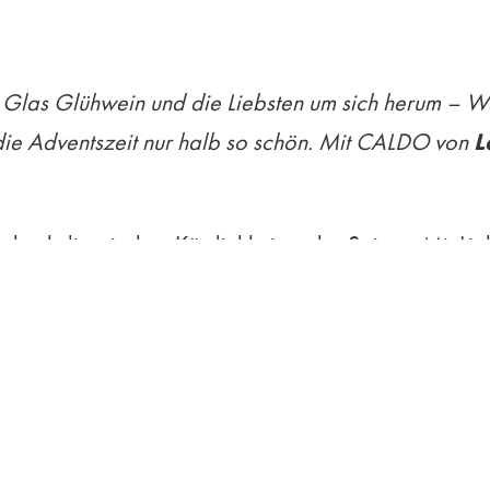
Glas Glühwein und die Liebsten um sich herum – Weih
die Adventszeit nur halb so schön. Mit CALDO von
L
an den kulinarischen Köstlichkeiten der Saison. Mit
zur Geltung. Die Schalen sind in drei verschiedenen 
blick, sondern auch das ideale Behältnis um Vanille
 Schalen im rot-goldenen Design oder mit winterlic
bt, werden Plätzchen und Kekse am besten in den C