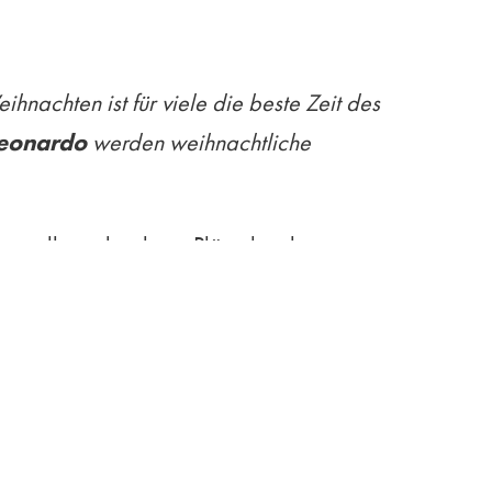
nachten ist für viele die beste Zeit des
eonardo
werden weihnachtliche
 Liebe selbstgebackene Plätzchen kommen
Größen erhältlich und bieten in roter und
kipferl, Zimtsterne und Spekulatius
hen Verzierungen fungieren als
ALDO Dosen mit der Aufschrift