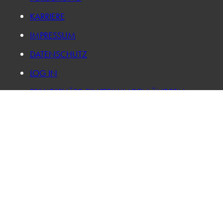
KARRIERE
IMPRESSUM
DATENSCHUTZ
LOG IN
PRIVATSPHÄRE-EINSTELLUNGEN ÄNDERN
HISTORIE DER PRIVATSPHÄRE-EINSTELLUNGEN
EINWILLIGUNGEN WIDERRUFEN
VISIT US