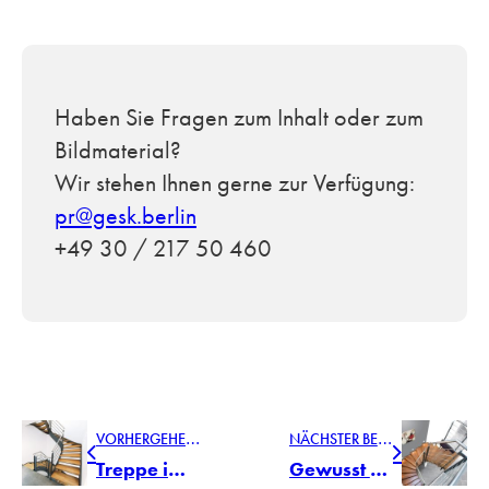
Haben Sie Fragen zum Inhalt oder zum
Bildmaterial?
Wir stehen Ihnen gerne zur Verfügung:
pr@gesk.berlin
+49 30 / 217 50 460
V
ORHERGEHENDER BEITRAG
N
ÄCHSTER BEITRAG
Treppe im Rampenlicht
Gewusst wie: Treppenkauf