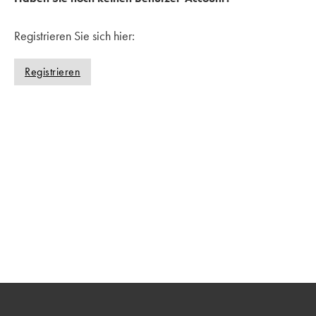
r
t
Registrieren Sie sich hier:
m
e
Registrieren
r
k
e
n