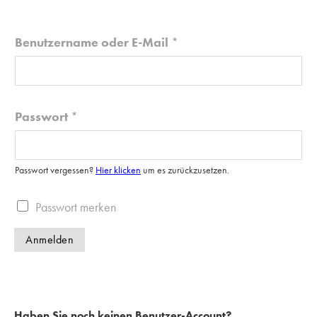
Benutzername oder E-Mail
*
Passwort
*
Passwort vergessen?
Hier klicken
um es zurückzusetzen.
P
Passwort merken
a
Anmelden
s
s
w
o
Haben Sie noch keinen Benutzer-Account?