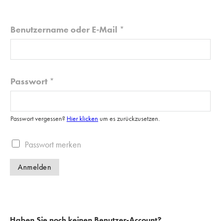
Benutzername oder E-Mail
*
Passwort
*
Passwort vergessen?
Hier klicken
um es zurückzusetzen.
P
Passwort merken
a
Anmelden
s
s
w
o
Haben Sie noch keinen Benutzer-Account?