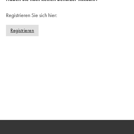
r
t
Registrieren Sie sich hier:
m
e
Registrieren
r
k
e
n