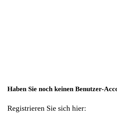
Passwort vergessen?
Hier klicken
um
Passwort merken
Passwort merken
Anmelden
Haben Sie noch keinen Benutzer-Acc
Registrieren Sie sich hier: