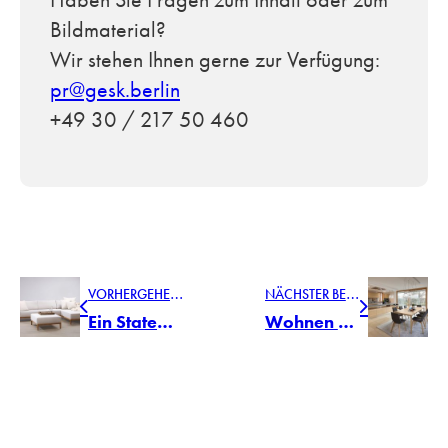
Bildmaterial?
Wir stehen Ihnen gerne zur Verfügung:
pr@gesk.berlin
+49 30 / 217 50 460
V
ORHERGEHENDER BEITRAG
N
ÄCHSTER BEITRAG
Ein Statement für die neue Gemütlichkeit
Wohnen 2021 – flexibel, digital und nachhaltig