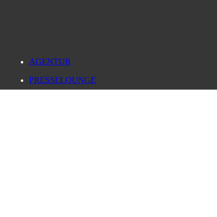
AGENTUR
PRESSELOUNGE
BILDDATENBANK
FORSCHUNG
KARRIERE
IMPRESSUM
DATENSCHUTZ
LOG IN
PRIVATSPHÄRE-EINSTELLUNGEN ÄNDERN