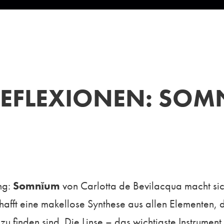
REFLEXIONEN: SO
ng:
Somnĭum
von Carlotta de Bevilacqua macht sic
hafft eine makellose Synthese aus allen Elementen, 
zu finden sind. Die Linse – das wichtigste Instrumen