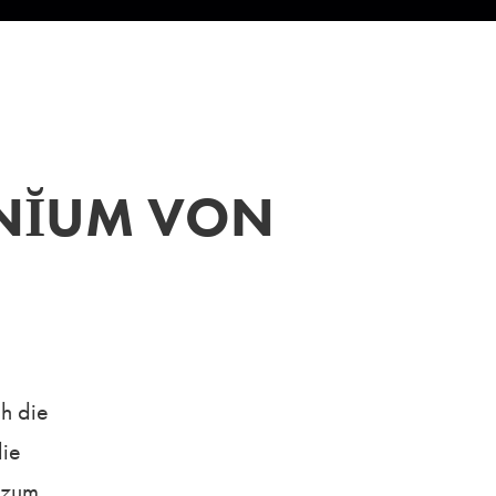
MNĬUM VON
h die
die
t zum