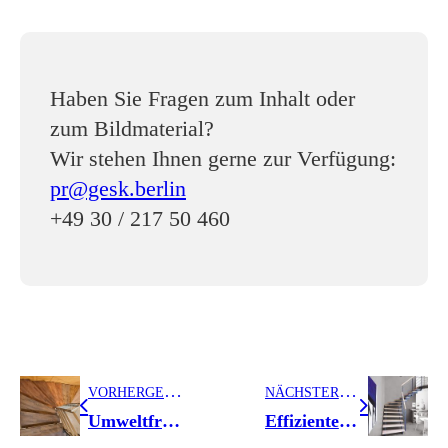
Haben Sie Fragen zum Inhalt oder
zum Bildmaterial?
Wir stehen Ihnen gerne zur Verfügung:
pr@gesk.berlin
+49 30 / 217 50 460
V
ORHERGEHENDER BEITRAG
N
ÄCHSTER BEITRAG
Umweltfreundlich und natürlich schön – Stufen aus Massivholz
Effizienter Trittschallschutz für höchsten Wohnkomfort