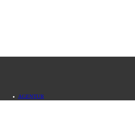
AGENTUR
PRESSELOUNGE
BILDDATENBANK
FORSCHUNG