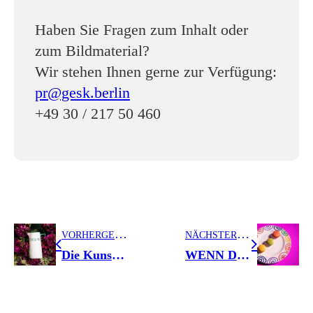
Haben Sie Fragen zum Inhalt oder
zum Bildmaterial?
Wir stehen Ihnen gerne zur Verfügung:
pr@gesk.berlin
+49 30 / 217 50 460
V
ORHERGEHENDER BEITRAG
N
ÄCHSTER BEITRAG
Die Kunst des Schenkens – Handwerk mit Herz
WENN DER REGEN GEHT UND DER REGENBOGEN BLEIBT