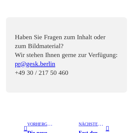
Haben Sie Fragen zum Inhalt oder
zum Bildmaterial?
Wir stehen Ihnen gerne zur Verfügung:
pr@gesk.berlin
+49 30 / 217 50 460
V
ORHERGEHENDER BEITRAG
N
ÄCHSTER BEITRAG
Die neue Ruhe: Cool Blue – die Farbe der stillen Sehnsucht
Fest der Farben: das Regenbogen-Design von Gmundner Keramik feiert Farbe und Individualität