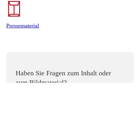
Pressematerial
Haben Sie Fragen zum Inhalt oder
zum Bildmaterial?
Wir stehen Ihnen gerne zur Verfügung:
pr@gesk.berlin
+49 30 / 217 50 460