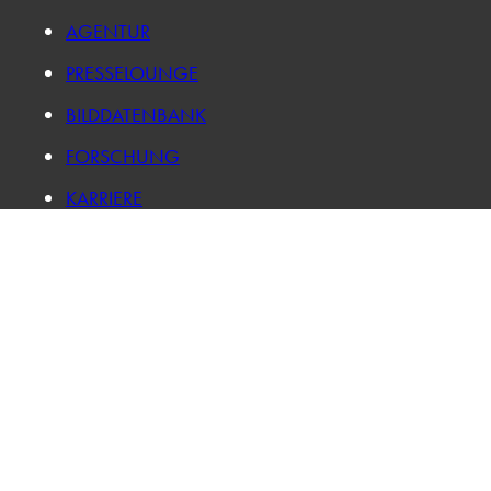
AGENTUR
PRESSELOUNGE
BILDDATENBANK
FORSCHUNG
KARRIERE
IMPRESSUM
DATENSCHUTZ
LOG IN
PRIVATSPHÄRE-EINSTELLUNGEN ÄNDERN
HISTORIE DER PRIVATSPHÄRE-EINSTELLUNGEN
EINWILLIGUNGEN WIDERRUFEN