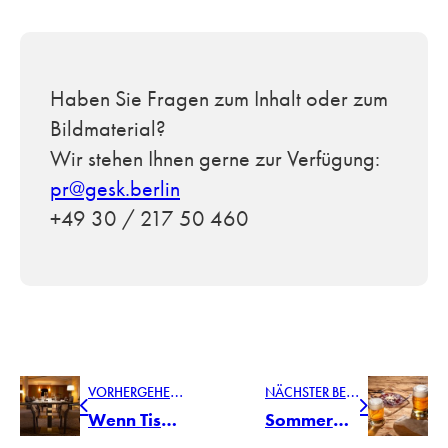
Haben Sie Fragen zum Inhalt oder zum
Bildmaterial?
Wir stehen Ihnen gerne zur Verfügung:
pr@gesk.berlin
+49 30 / 217 50 460
V
ORHERGEHENDER BEITRAG
N
ÄCHSTER BEITRAG
Wenn Tischkultur verbindet: LEONARDO im The Westin Grand Berlin
Sommermomente in Biergläsern von LEONARDO genießen