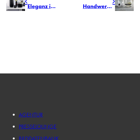
Eleganz in Grau – LEONARDO interpretiert die Trendfarbe neu
Handwerkskunst im Alltag – das Echte bewusst erleben mit LEONARDO
AGENTUR
PRESSELOUNGE
BILDDATENBANK