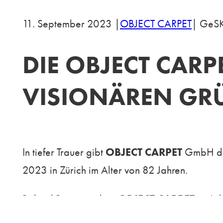
11. September 2023 |
OBJECT CARPET
| GeS
DIE OBJECT CAR
VISIONÄREN GR
In tiefer Trauer gibt
OBJECT CARPET
GmbH den
2023 in Zürich im Alter von 82 Jahren.
Roland Butz gründete
OBJECT CARPET
im Jah
Teppichbodenbranche. Er erkannte früh das Pot