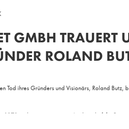
K
PET GMBH TRAUERT 
ÜNDER ROLAND BU
 Tod ihres Gründers und Visionärs, Roland Butz, b
r 1972 und prägte mit seiner Leidenschaft für Desig
enzial von Teppichböden als ästhetisches und funkti