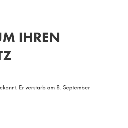
UM IHREN
TZ
ekannt. Er verstarb am 8. September
n und Qualität die Welt der
onales Element in der Architektur,