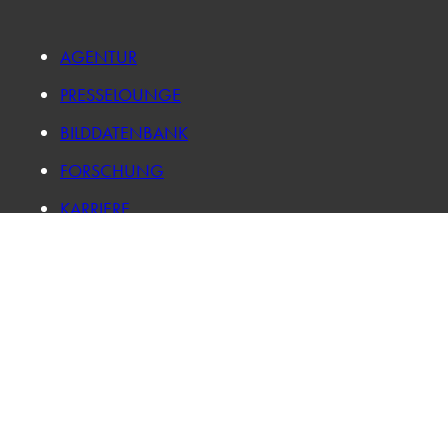
AGENTUR
PRESSELOUNGE
BILDDATENBANK
FORSCHUNG
KARRIERE
IMPRESSUM
DATENSCHUTZ
LOG IN
PRIVATSPHÄRE-EINSTELLUNGEN ÄNDERN
HISTORIE DER PRIVATSPHÄRE-EINSTELLUNGEN
EINWILLIGUNGEN WIDERRUFEN