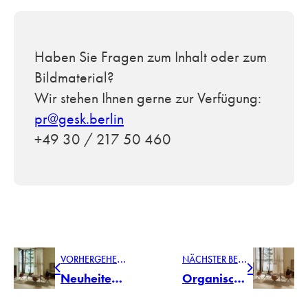
Haben Sie Fragen zum Inhalt oder zum
Bildmaterial?
Wir stehen Ihnen gerne zur Verfügung:
pr@gesk.berlin
+49 30 / 217 50 460
V
ORHERGEHENDER BEITRAG
N
ÄCHSTER BEITRAG
Neuheiten Pressemappe von TEAM 7
Organische Eleganz trifft präzise Linien – die nya Familie von TEAM 7