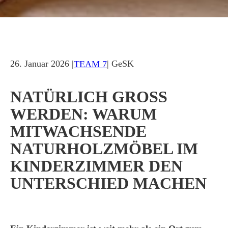
26. Januar 2026 |
| GeSK
TEAM 7
NATÜRLICH GROSS W
ERDEN: WARUM M
ITWACHSENDE N
ATURHOLZMÖBEL IM K
INDERZIMMER DEN U
NTERSCHIED MACHEN