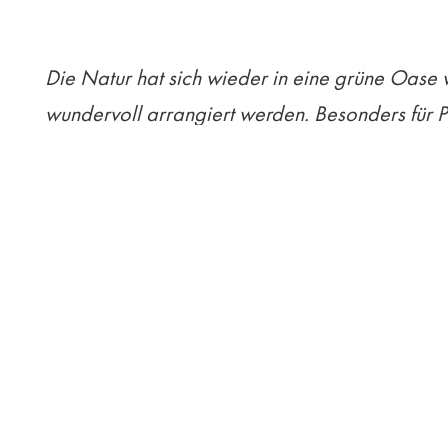
Die Natur hat sich wieder in eine grüne Oase 
wundervoll arrangiert werden. Besonders für P
Die schönen
COLLETTO
Vasen verzaubern mit 
Materialmix aus Glasgefäß und einem Aufsatz
Grau, Grün oder Braun, setzt zusätzliche Akzen
in vier verschiedenen Ausführungen erhältlich, 
Die handgefertigten
VOLARE
Vasen stechen mi
eingerichtetes Interieur und belebt den Wohnz
Art von Bouquet die passende Vase.