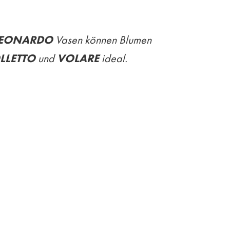
EONARDO
Vasen können Blumen
LLETTO
und
VOLARE
ideal.
tern vor allem mit ihrem edlen
s Glasgefäßes, wahlweise in sanftem
eine sinnliche Ästhetik. Die Vasen sind
 Design unterstreicht ein stilvoll
nf verschiedenen Größen bietet für jede