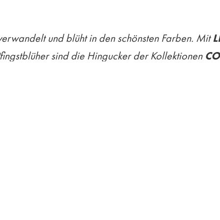
verwandelt und blüht in den schönsten Farben. Mit
L
fingstblüher sind die Hingucker der Kollektionen
CO
ihrem natürlichen Design im Landhausstil. Sie begeis
 aus hochwertigem Holz. Die sanfte Farbgebung de
te. In Verbindung mit dem Holzaufsatz erzeugen sie 
die Pfingstrosen und Co. perfekt in Szene setzen.
t ihrer in sich gedrehten Form hervor. Das dynamische
immertisch oder die Fensterbank. Die Auswahl an fü