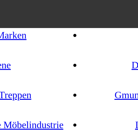
Marken
ene
D
Treppen
Gmun
e Möbelindustrie