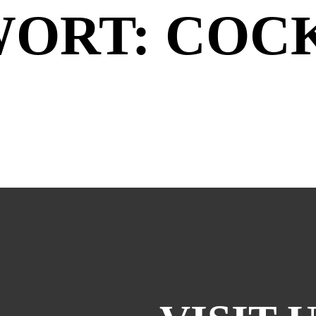
WORT:
COC