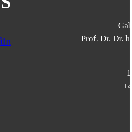
US
Gab
Prof. Dr. Dr. 
1
+4