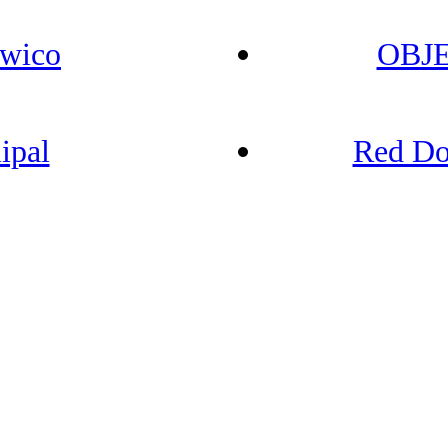
wico
OBJ
ipal
Red Do