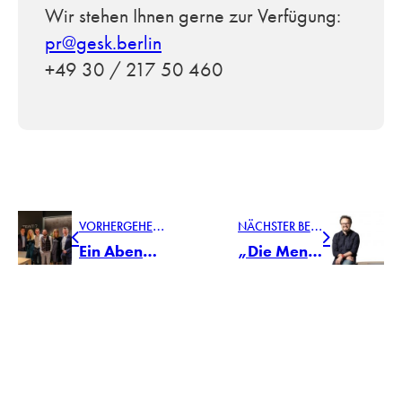
Wir stehen Ihnen gerne zur Verfügung:
pr@gesk.berlin
+49 30 / 217 50 460
V
ORHERGEHENDER BEITRAG
N
ÄCHSTER BEITRAG
Ein Abend im TEAM 7 Atelier St. Johann
„Die Menschen sehnen sich nach dem Echten“ TEAM 7 Head of Design Sebastian Desch über die Interior- und Designtrends 2023