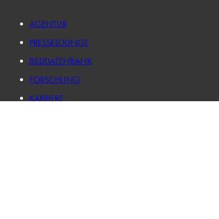
AGENTUR
PRESSELOUNGE
BILDDATENBANK
FORSCHUNG
KARRIERE
IMPRESSUM
DATENSCHUTZ
LOG IN
PRIVATSPHÄRE-EINSTELLUNGEN ÄNDERN
HISTORIE DER PRIVATSPHÄRE-EINSTELLUNGEN
EINWILLIGUNGEN WIDERRUFEN