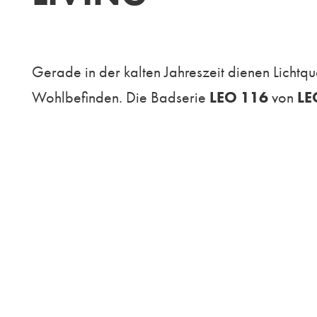
Gerade in der kalten Jahreszeit dienen Lichtq
Wohlbefinden. Die Badserie
LEO 116
von
LE
eine ganz individuelle Lichttherapie für jede
Die Badmöbel der Serie
LEO 116
verbinden z
natürliche Eleganz und ist obendrein besonde
nach Lichteinfall spiegelnde Reflexionen ab u
geräumigen Stauraum und punkten mit einer ei
Ein stimmungserhellendes Highlight der Serie 
Lichtintensität mit 50.000 Weißnuancen von 