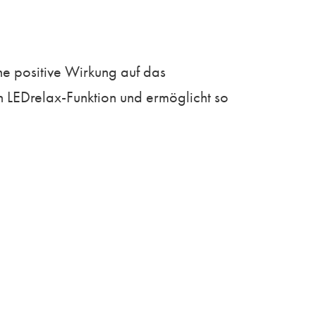
ne positive Wirkung auf das
n LEDrelax-Funktion und ermöglicht so
toff Glas bewirkt eine klare und
au oder in edlem Marmor Dekor geben je
der Waschtischunterschränke bieten
enarien können vorprogrammiert und die
inaus sorgt die Auswahl von 16