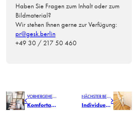
Haben Sie Fragen zum Inhalt oder zum
Bildmaterial?
Wir stehen Ihnen gerne zur Verfügung:
pr@gesk.berlin
+49 30 / 217 50 460
V
ORHERGEHENDER BEITRAG
N
ÄCHSTER BEITRAG
Komfortabel, sicher, monumental: Treppen mit Podest
Individuelle Treppen zum Wohnen: Form und Funktion nach Maß