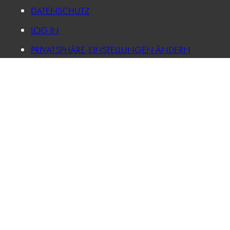
DATENSCHUTZ
LOG IN
PRIVATSPHÄRE-EINSTELLUNGEN ÄNDERN
HISTORIE DER PRIVATSPHÄRE-EINSTELLUNGEN
EINWILLIGUNGEN WIDERRUFEN
VISIT US