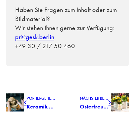
Haben Sie Fragen zum Inhalt oder zum
Bildmaterial?
Wir stehen Ihnen gerne zur Verfügung:
pr@gesk.berlin
+49 30 / 217 50 460
V
ORHERGEHENDER BEITRAG
N
ÄCHSTER BEITRAG
Keramik als lebendiger Kulturraum: die neue Ausstellung MADE IN GMUNDEN
Osterfreuden von Gmundner Keramik