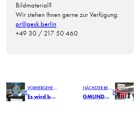
Bildmaterial?
Wir stehen Ihnen gerne zur Verfügung:
pr@gesk.berlin
+49 30 / 217 50 460
V
ORHERGEHENDER BEITRAG
N
ÄCHSTER BEITRAG
Es wird bunt auf dem Tisch: Salzkammergut Keramik bringt frische Farben ins Zuhause – zu jeder Jahreszeit
GMUNDNER KERAMIK-TELLER FÜR DIE SIEGER DES HAHNENKAMM-RENNENS