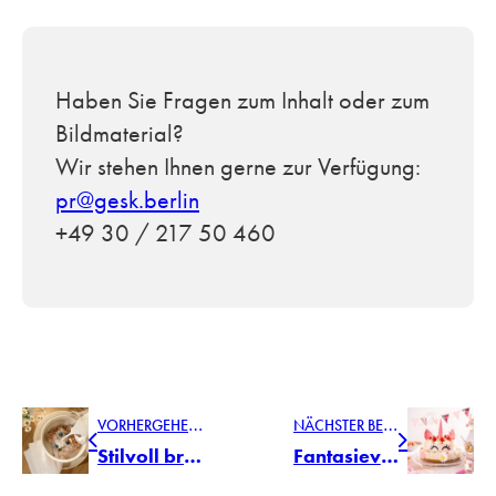
Haben Sie Fragen zum Inhalt oder zum
Bildmaterial?
Wir stehen Ihnen gerne zur Verfügung:
pr@gesk.berlin
+49 30 / 217 50 460
V
ORHERGEHENDER BEITRAG
N
ÄCHSTER BEITRAG
Stilvoll brunchen mit LEONARDO
Fantasievolle Kindergeburtstage mit BAMBINI und BAMBINI AVVENTURA von LEONARDO