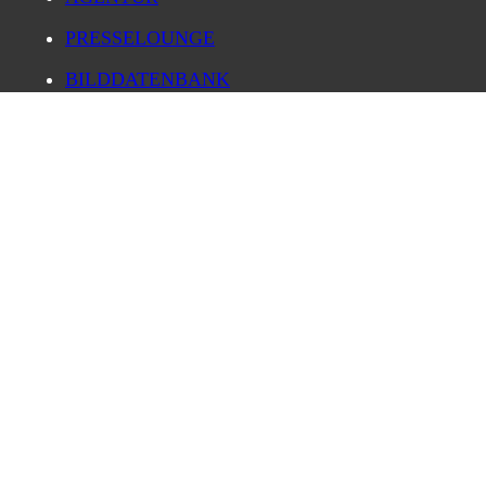
PRESSELOUNGE
BILDDATENBANK
FORSCHUNG
KARRIERE
IMPRESSUM
DATENSCHUTZ
LOG IN
PRIVATSPHÄRE-EINSTELLUNGEN ÄNDERN
HISTORIE DER PRIVATSPHÄRE-
EINSTELLUNGEN
EINWILLIGUNGEN WIDERRUFEN