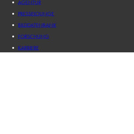
AGENTUR
PRESSELOUNGE
BILDDATENBANK
FORSCHUNG
KARRIERE
IMPRESSUM
DATENSCHUTZ
LOG IN
PRIVATSPHÄRE-EINSTELLUNGEN ÄNDERN
HISTORIE DER PRIVATSPHÄRE-EINSTELLUNGEN
EINWILLIGUNGEN WIDERRUFEN