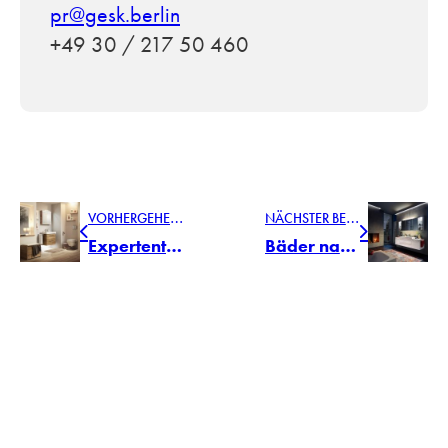
pr@gesk.berlin
+49 30 / 217 50 460
V
ORHERGEHENDER BEITRAG
N
ÄCHSTER BEITRAG
Expertentipp Badezimmer: Bewegungsfreiheit im barrierearmen Bad
Bäder nach Bedarf