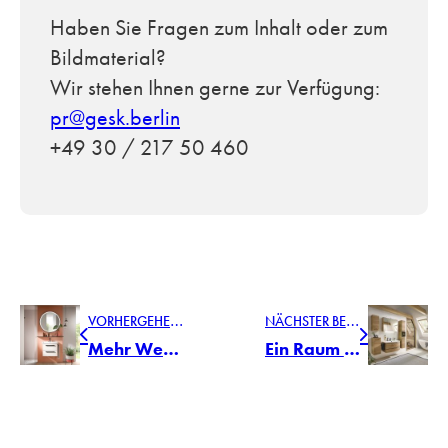
Haben Sie Fragen zum Inhalt oder zum
Bildmaterial?
Wir stehen Ihnen gerne zur Verfügung:
pr@gesk.berlin
+49 30 / 217 50 460
V
ORHERGEHENDER BEITRAG
N
ÄCHSTER BEITRAG
Mehr Weite, mehr Wohnlichkeit. Tipps für ein größeres Raumgefühl
Ein Raum der Ruhe: Badmöbelserie 7045 von Pelipal