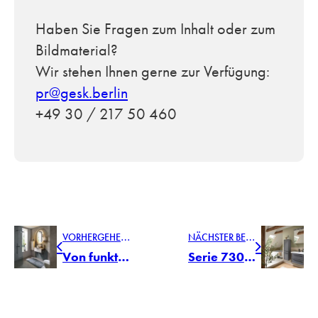
Haben Sie Fragen zum Inhalt oder zum
Bildmaterial?
Wir stehen Ihnen gerne zur Verfügung:
pr@gesk.berlin
+49 30 / 217 50 460
V
ORHERGEHENDER BEITRAG
N
ÄCHSTER BEITRAG
Von funktional bis atmosphärisch: Die besten Beleuchtungstipps für das Bad
Serie 7300: neues Möbeldesign mit moderner Rahmenfront