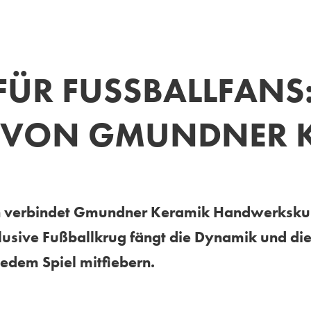
R FUSSBALLFANS: LI
VON GMUNDNER K
tion verbindet Gmundner Keramik Handwerksku
usive Fußballkrug fängt die Dynamik und die
 jedem Spiel mitfiebern.
eht ein stilisierter Fußballspieler im Moment höchs