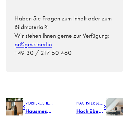
Haben Sie Fragen zum Inhalt oder zum
Bildmaterial?
Wir stehen Ihnen gerne zur Verfügung:
pr@gesk.berlin
+49 30 / 217 50 460
V
ORHERGEHENDER BEITRAG
N
ÄCHSTER BEITRAG
Hausmesse in Ried: TEAM 7 präsentiert Neuheiten für 2025
Hoch über den Dächern: elegantes Penthouse in Wien