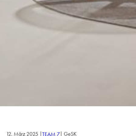
12. März 2025 |
| GeSK
TEAM 7