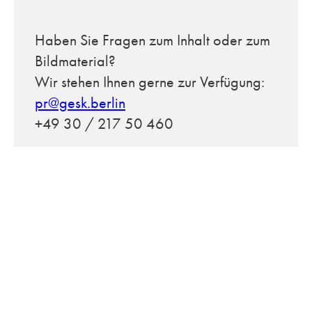
Haben Sie Fragen zum Inhalt oder zum
Bildmaterial?
Wir stehen Ihnen gerne zur Verfügung:
pr@gesk.berlin
+49 30 / 217 50 460
V
ORHERGEHENDER BEITRAG
N
ÄCHSTER BEITRAG
Abschalten, aufladen, durchstarten – gesünder Schlafen mit TEAM 7
Tafeln auf Holz: Esstische von TEAM 7