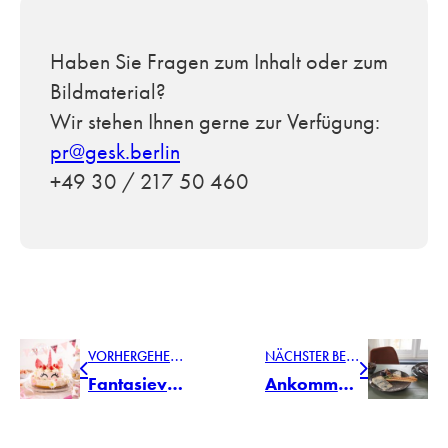
Haben Sie Fragen zum Inhalt oder zum
Bildmaterial?
Wir stehen Ihnen gerne zur Verfügung:
pr@gesk.berlin
+49 30 / 217 50 460
V
ORHERGEHENDER BEITRAG
N
ÄCHSTER BEITRAG
Fantasievolle Kindergeburtstage mit BAMBINI und BAMBINI AVVENTURA von LEONARDO
Ankommen und wohlfühlen: Die erste Wohnung mit LEONARDO einrichten