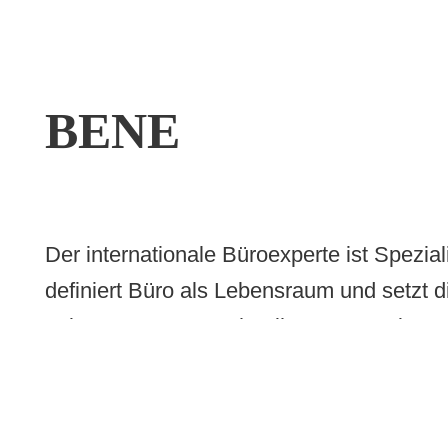
BENE
Der internationale Büroexperte ist Spezia
definiert Büro als Lebensraum und setzt 
tätige Bene Gruppe hat ihren Hauptsitz u
als auch Beratung und Verkauf sind damit
Als wesentlicher Marktteilnehmer in Euro
und entwickelt und produziert maßgesch