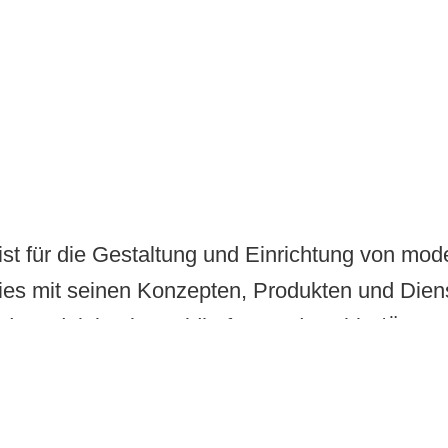
list für die Gestaltung und Einrichtung von mo
dies mit seinen Konzepten, Produkten und Dien
nd Produktion in Waidhofen an der Ybbs/Österr
 unter einem österreichischen Dach vereint.
pa steht Bene für innovative Konzepte, inspiri
neiderte Lösungen für alle Unternehmensgröß