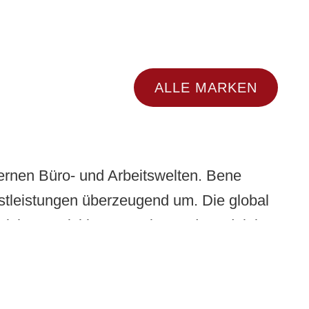
ALLE MARKEN
dernen Büro- und Arbeitswelten. Bene
stleistungen überzeugend um. Die global
eich. Entwicklung, Design und Produktion
erende Büros sowie hohe Designqualität
en – von EPUS über KMUs bis hin zu