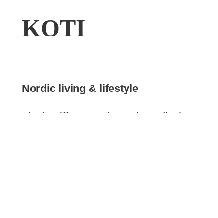
KOTI
Nordic living & lifestyle
Finnin trifft Deutschen mit nordischen Wur
der Inhaber für die nordische Natur und 
Deutsch so viel bedeutet wie ‚Daheim‘, in
Die Liebe zum skandinavischen Design tr
Riikka & Sven wählen ihre Produkte rund
überzeugt sind, sorgfältig aus. Schließlic