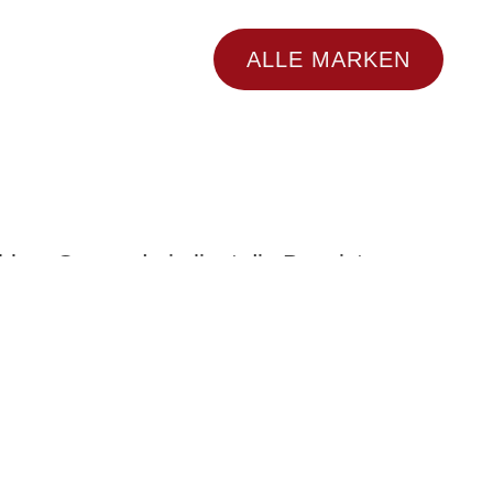
ALLE MARKEN
ählen. Genau darin liegt die Begeisterung
rück. Eine Devise, die Koti, was zu
neshop hervor. Denn Ladeninhaber:in
 und Mode, von denen sie selbst
gge beschreibt ein Gefühl der