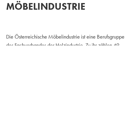
MÖBELINDUSTRIE
Die Österreichische Möbelindustrie ist eine Berufsgruppe
des Fachverbandes der Holzindustrie. Zu ihr zählen 49
Betriebe mit rund 6.000 Mitarbeitern. Die überwiegende
Anzahl dieser Unternehmen sind mittelständische Betriebe,
die sich in privater Hand befinden. Österreichische
Möbelhersteller stehen mit ihren Produkten für hohe
Qualität, traditionelles Handwerk, modernste
Präzisionstechnik, ökologische Verantwortung und ein
Möbeldesign, das durch künstlerische Strömungen im
ureigenen Land entstanden ist.