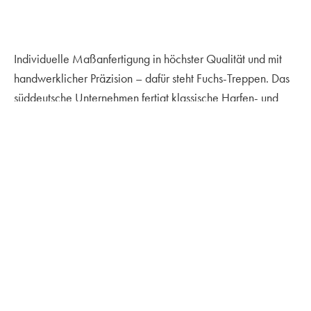
Individuelle Maßanfertigung in höchster Qualität und mit
handwerklicher Präzision – dafür steht Fuchs-Treppen. Das
süddeutsche Unternehmen fertigt klassische Harfen- und
elegante Spindeltreppen, Ganzholz- und Stahlmodelle
oder Materialkombination in vielen Varianten. Das
Programm wird ergänzt durch eine große Palette an
Geländern und Handläufen. Hinzu kommen
Besonderheiten wie Multicolorstufen oder der patentierte
Sylomer-Trittschallschutz, der optional erhältlich ist.
Maßgeschneiderte Treppen sind unabhängig von Form und
Material besondere Schmuckstücke. Die Garantie dafür,
dass sie präzise zu individuellen Vorlieben und den
Besonderheiten des Raumes passen, bieten nur Treppen-